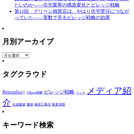
たいのか――住宅業界の構造変化とビレッジ戦略
第12回 グリーン雑貨店は、やはり住宅受注につなが
っていた――実数で見るビレッジ戦略の効果
月別アーカイブ
月
別
ア
タグクラウド
ー
カ
イ
メディア紹
Renoplus+
ビレッジ戦略
ブ
Village戦略
ペット
介
吉成建築
書籍
篠原工務店
集客課題
キーワード検索