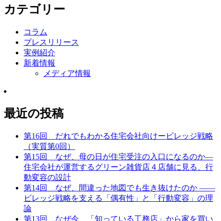
カテゴリー
コラム
プレスリリース
実例紹介
新着情報
メディア情報
最近の投稿
第16回 だれでもわかる住宅会社向けービレッジ戦略
（実質第0回）
第15回 なぜ、母の日が住宅受注の入口になるのか—
住宅会社が運営するグリーン雑貨店４店舗に見る、行
動変容の設計
第14回 なぜ、間違った地図でも生き抜けたのか ——
ビレッジ戦略を支える「偶有性」と「行動変容」の理
論
第13回 なぜ今、「知っている工務店」から家を買い