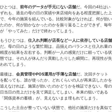
ひとつは、
前年のデータが手元にない店舗
だ。今回の4社はい
ずれも、過去の母の日の実績や来店傾向をある程度把握した上
で、今年の施策を組んでいる。比較対象がなければ、何が効い
たのか、何が効かなかったのかを振り返ることができず、毎年
が「やってみた」だけで終わってしまう。
もうひとつは、
仕入れ判断が店長など一人に依存している店舗
だ。母の日のような繁忙期は、品揃えのバランスと仕入れ量の
精度が結果を左右する。判断が一人の感覚だけに頼っている状
態では、その人が休んだり異動したりした瞬間に、再現性が失
われてしまう。
最後は、
会員管理やPOS運用が手薄な店舗
だ。次回チケット
を配っても、誰が使ったか、どれくらいの人が再来店したかを
追えなければ、施策が効いたのかどうかを検証できない。母の
日当日の売上だけを見て満足してしまい、本来の狙いである
「関係資本の蓄積」が、見えないまま埋もれてしまう。
こうした土台が整っていない状態で、他社の施策だけを真似て