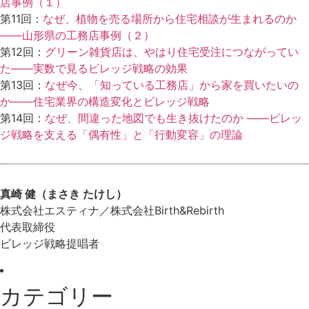
店事例（１）
第11回：
なぜ、植物を売る場所から住宅相談が生まれるのか
――山形県の工務店事例（２）
第12回：
グリーン雑貨店は、やはり住宅受注につながってい
た――実数で見るビレッジ戦略の効果
第13回：
なぜ今、「知っている工務店」から家を買いたいの
か――住宅業界の構造変化とビレッジ戦略
第14回：
なぜ、間違った地図でも生き抜けたのか ——ビレッ
ジ戦略を支える「偶有性」と「行動変容」の理論
真崎 健（まさき たけし）
株式会社エスティナ／株式会社Birth&Rebirth
代表取締役
ビレッジ戦略提唱者
カテゴリー