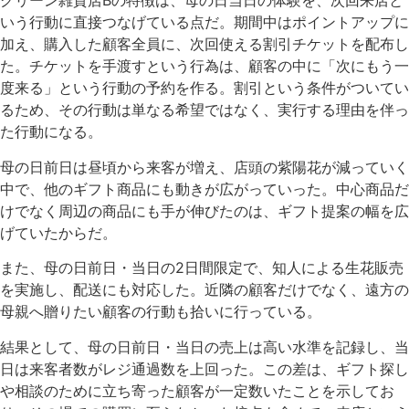
グリーン雑貨店Bの特徴は、母の日当日の体験を、次回来店と
いう行動に直接つなげている点だ。期間中はポイントアップに
加え、購入した顧客全員に、次回使える割引チケットを配布し
た。チケットを手渡すという行為は、顧客の中に「次にもう一
度来る」という行動の予約を作る。割引という条件がついてい
るため、その行動は単なる希望ではなく、実行する理由を伴っ
た行動になる。
母の日前日は昼頃から来客が増え、店頭の紫陽花が減っていく
中で、他のギフト商品にも動きが広がっていった。中心商品だ
けでなく周辺の商品にも手が伸びたのは、ギフト提案の幅を広
げていたからだ。
また、母の日前日・当日の2日間限定で、知人による生花販売
を実施し、配送にも対応した。近隣の顧客だけでなく、遠方の
母親へ贈りたい顧客の行動も拾いに行っている。
結果として、母の日前日・当日の売上は高い水準を記録し、当
日は来客者数がレジ通過数を上回った。この差は、ギフト探し
や相談のために立ち寄った顧客が一定数いたことを示してお