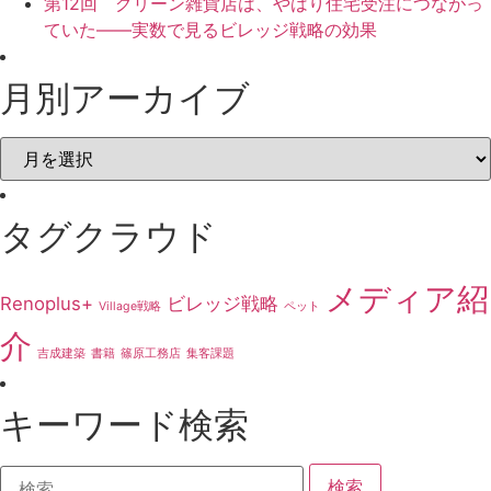
第12回 グリーン雑貨店は、やはり住宅受注につながっ
ていた――実数で見るビレッジ戦略の効果
月別アーカイブ
月
別
ア
ー
カ
タグクラウド
イ
ブ
メディア紹
Renoplus+
ビレッジ戦略
Village戦略
ペット
介
吉成建築
書籍
篠原工務店
集客課題
キーワード検索
検
索: