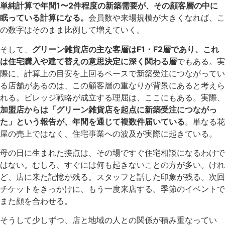
単純計算で年間1〜2件程度の新築需要が、その顧客層の中に
眠っている計算になる。
会員数や来場規模が大きくなれば、こ
の数字はそのまま比例して増えていく。
そして、
グリーン雑貨店の主な客層はF1・F2層であり、これ
は住宅購入や建て替えの意思決定に深く関わる層
でもある。実
際に、計算上の目安を上回るペースで新築受注につながってい
る店舗があるのは、この顧客層の重なりが背景にあると考えら
れる。ビレッジ戦略が成立する理屈は、ここにもある。実際、
加盟店からは「グリーン雑貨店を起点に新築受注につながっ
た」という報告が、年間を通じて複数件届いている
。単なる花
屋の売上ではなく、住宅事業への波及が実際に起きている。
母の日に生まれた接点は、その場ですぐ住宅相談になるわけで
はない。むしろ、すぐには何も起きないことの方が多い。けれ
ど、店に来た記憶が残る。スタッフと話した印象が残る。次回
チケットをきっかけに、もう一度来店する。季節のイベントで
また顔を合わせる。
そうして少しずつ、店と地域の人との関係が積み重なってい