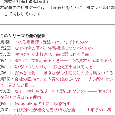
（株式会社Birth&Rebirth）
本記事内の店舗データは、上記資料をもとに、概要レベルに加
工して掲載しています。
このシリーズの他の記事
第1回：
その住宅反響（受注）は、なぜ来たのか
第2回：
なぜ植物の店が、住宅相談につながるのか
第3回：
住宅会社が比較される前に選ばれる理由
第4回：
会社に、文化が宿るとき――4つの資本が循環する話
第5回：
ゆるいつながりが、住宅受注を連れてくる
第6回：
探索と進化――動きながら住宅受注の勝ち筋をつくる
第7回：
会社の底力は、どう育ち始めるのか――人的資本とい
う、見えない根っこ
第8回：
なぜ、性能を説明しても選ばれないのか――住宅会社
が最後に選ばれる理由
第9回：
GoogleMapの上に、場を宿す
第10回：
住宅会社が植物を売り始めた理由――山形県の工務