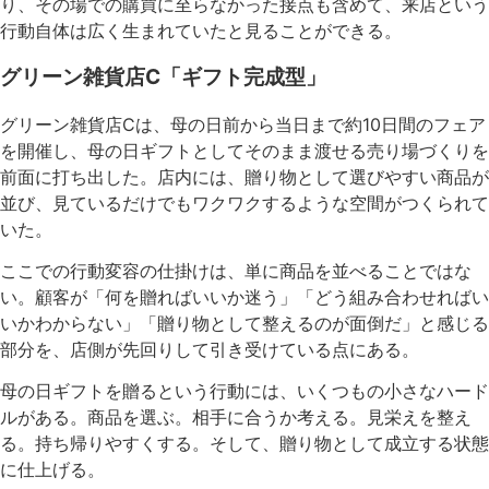
り、その場での購買に至らなかった接点も含めて、来店という
行動自体は広く生まれていたと見ることができる。
グリーン雑貨店C「ギフト完成型」
グリーン雑貨店Cは、母の日前から当日まで約10日間のフェア
を開催し、母の日ギフトとしてそのまま渡せる売り場づくりを
前面に打ち出した。店内には、贈り物として選びやすい商品が
並び、見ているだけでもワクワクするような空間がつくられて
いた。
ここでの行動変容の仕掛けは、単に商品を並べることではな
い。顧客が「何を贈ればいいか迷う」「どう組み合わせればい
いかわからない」「贈り物として整えるのが面倒だ」と感じる
部分を、店側が先回りして引き受けている点にある。
母の日ギフトを贈るという行動には、いくつもの小さなハード
ルがある。商品を選ぶ。相手に合うか考える。見栄えを整え
る。持ち帰りやすくする。そして、贈り物として成立する状態
に仕上げる。