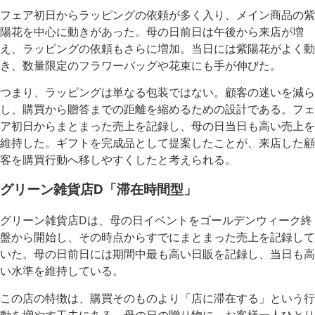
フェア初日からラッピングの依頼が多く入り、メイン商品の紫
陽花を中心に動きがあった。母の日前日は午後から来店が増
え、ラッピングの依頼もさらに増加。当日には紫陽花がよく動
き、数量限定のフラワーバッグや花束にも手が伸びた。
つまり、ラッピングは単なる包装ではない。顧客の迷いを減ら
し、購買から贈答までの距離を縮めるための設計である。フェ
ア初日からまとまった売上を記録し、母の日当日も高い売上を
維持した。ギフトを完成品として提案したことが、来店した顧
客を購買行動へ移しやすくしたと考えられる。
グリーン雑貨店D「滞在時間型」
グリーン雑貨店Dは、母の日イベントをゴールデンウィーク終
盤から開始し、その時点からすでにまとまった売上を記録して
いた。母の日前日には期間中最も高い日販を記録し、当日も高
い水準を維持している。
この店の特徴は、購買そのものより「店に滞在する」という行
動を増やす工夫にある。母の日の贈り物に、お客様一人ひとり