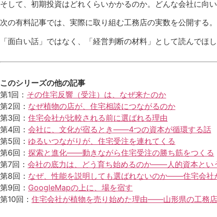
そして、初期投資はどれくらいかかるのか。どんな会社に向い
次の有料記事では、実際に取り組む工務店の実数を公開する。
「面白い話」ではなく、「経営判断の材料」として読んでほし
このシリーズの他の記事
第1回：
その住宅反響（受注）は、なぜ来たのか
第2回：
なぜ植物の店が、住宅相談につながるのか
第3回：
住宅会社が比較される前に選ばれる理由
第4回：
会社に、文化が宿るとき――4つの資本が循環する話
第5回：
ゆるいつながりが、住宅受注を連れてくる
第6回：
探索と進化――動きながら住宅受注の勝ち筋をつくる
第7回：
会社の底力は、どう育ち始めるのか――人的資本とい
第8回：
なぜ、性能を説明しても選ばれないのか――住宅会社
第9回：
GoogleMapの上に、場を宿す
第10回：
住宅会社が植物を売り始めた理由――山形県の工務