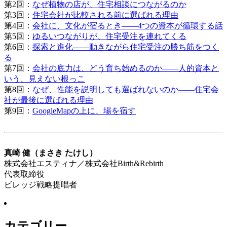
第2回：
なぜ植物の店が、住宅相談につながるのか
第3回：
住宅会社が比較される前に選ばれる理由
第4回：
会社に、文化が宿るとき――4つの資本が循環する話
第5回：
ゆるいつながりが、住宅受注を連れてくる
第6回：
探索と進化――動きながら住宅受注の勝ち筋をつく
る
第7回：
会社の底力は、どう育ち始めるのか――人的資本と
いう、見えない根っこ
第8回：
なぜ、性能を説明しても選ばれないのか――住宅会
社が最後に選ばれる理由
第9回：
GoogleMapの上に、場を宿す
真崎 健（まさき たけし）
株式会社エスティナ／株式会社Birth&Rebirth
代表取締役
ビレッジ戦略提唱者
カテゴリー