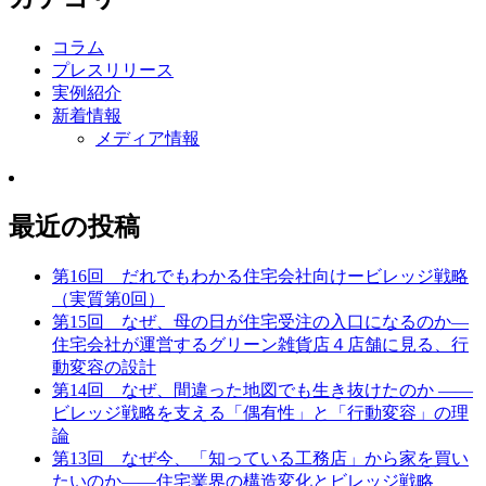
コラム
プレスリリース
実例紹介
新着情報
メディア情報
最近の投稿
第16回 だれでもわかる住宅会社向けービレッジ戦略
（実質第0回）
第15回 なぜ、母の日が住宅受注の入口になるのか—
住宅会社が運営するグリーン雑貨店４店舗に見る、行
動変容の設計
第14回 なぜ、間違った地図でも生き抜けたのか ——
ビレッジ戦略を支える「偶有性」と「行動変容」の理
論
第13回 なぜ今、「知っている工務店」から家を買い
たいのか――住宅業界の構造変化とビレッジ戦略