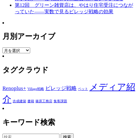
第12回 グリーン雑貨店は、やはり住宅受注につなが
っていた――実数で見るビレッジ戦略の効果
月別アーカイブ
月
別
ア
タグクラウド
ー
カ
イ
メディア紹
Renoplus+
ビレッジ戦略
ブ
Village戦略
ペット
介
吉成建築
書籍
篠原工務店
集客課題
キーワード検索
検